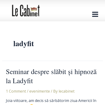
Skip
to
content
Main
Men
ladyfit
Seminar despre slăbit şi hipnoză
la Ladyfit
1 Comment
/
evenimente
/ By
lecabinet
Joia viitoare, am decis să sărbătorim ziua Americii în