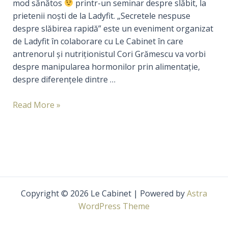
mod sănătos
printr-un seminar despre slăbit, la
prietenii noşti de la Ladyfit. „Secretele nespuse
despre slăbirea rapidă” este un eveniment organizat
de Ladyfit în colaborare cu Le Cabinet în care
antrenorul şi nutriţionistul Cori Grămescu va vorbi
despre manipularea hormonilor prin alimentaţie,
despre diferenţele dintre …
Seminar
Read More »
despre
slăbit
şi
hipnoză
la
Ladyfit
Copyright © 2026 Le Cabinet | Powered by
Astra
WordPress Theme