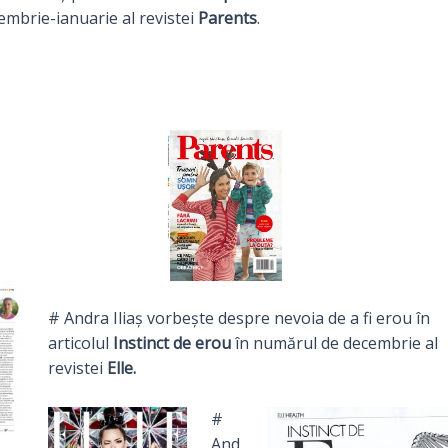
embrie-ianuarie al revistei
Parents
.
# Andra Iliaș vorbește despre nevoia de a fi erou în
articolul
Instinct de erou
în numărul de decembrie al
revistei
Elle.
#
And