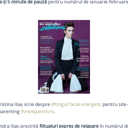
a-ți 5 minute de pauză
pentru numărul de ianuarie-februarie
ristina Iliaș scrie despre
liftingul facial energetic
pentru site-
parenting
9vremparinti.ro
.
ndra Iliaș prezintă
Ritualuri expres de relaxare
în numărul d