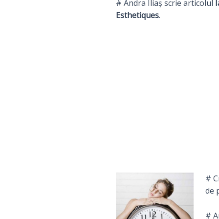
# Andra Iliaș scrie articolul
I
Esthetiques
.
# C
de 
# A