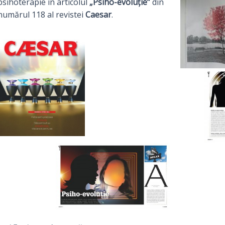
psihoterapie în articolul
„Psiho-evoluție”
din
numărul 118 al revistei
Caesar
.