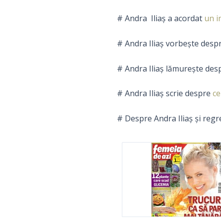
# Andra Iliaș a acordat
un i
# Andra Iliaș vorbește desp
# Andra Iliaş lămureşte de
# Andra Iliaş scrie despre
ce
# Despre Andra Iliaş şi regres