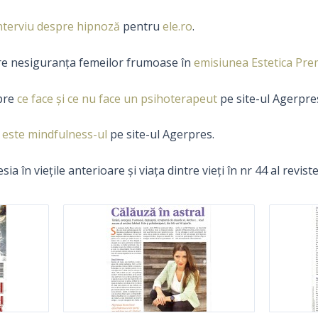
nterviu despre hipnoză
pentru
ele.ro
.
re nesiguranța femeilor frumoase în
emisiunea Estetica Pr
spre
ce face şi ce nu face un psihoterapeut
pe site-ul Agerpre
 este mindfulness-ul
pe site-ul Agerpres.
ia în vieţile anterioare şi viaţa dintre vieţi în nr 44 al revist