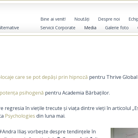
Bine ai venit!
Noutăţi
Despre noi
Echi
Servicii Corporate
Media
Galerie foto
alternative
blocaje care se pot depăși prin hipnoză
pentru Thrive Global
potența psihogenă
pentru Academia Bărbaților.
regresia în viețile trecute și viața dintre vieți în articolul „
sta
Psychologies
din luna mai.
#Andra Iliaș vorbește despre tendințele în