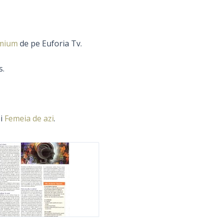
emium
de pe Euforia Tv.
s.
ei
Femeia de azi
.