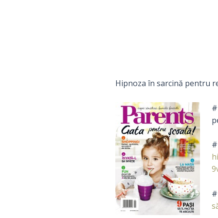
Hipnoza în sarcină pentru r
#
p
#
h
9
#
s