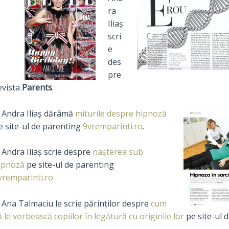
ra
Iliaș
scri
e
des
pre
evista
Parents
.
 Andra Iliaș dărâmă
miturile despre hipnoză
e site-ul de parenting
9vremparinti.ro
.
 Andra Iliaș scrie despre
nașterea sub
ipnoză
pe site-ul de parenting
vremparinti.ro
 Ana Talmaciu le scrie părinţilor despre
cum
ă le vorbească copiilor în legătură cu originile lor
pe site-ul 