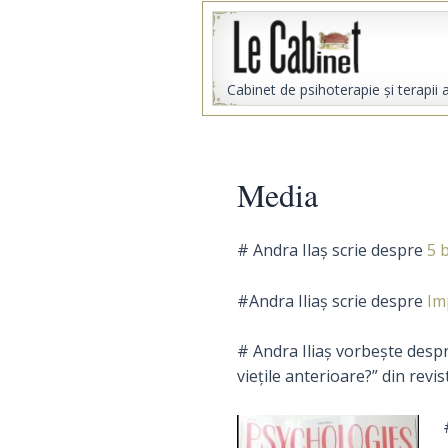
Skip
to
content
Cabinet de psihoterapie şi terapii 
Media
# Andra Ilaș scrie despre
5 
#Andra Iliaș scrie despre
Im
# Andra Iliaș vorbește despre 
viețile anterioare?” din revi