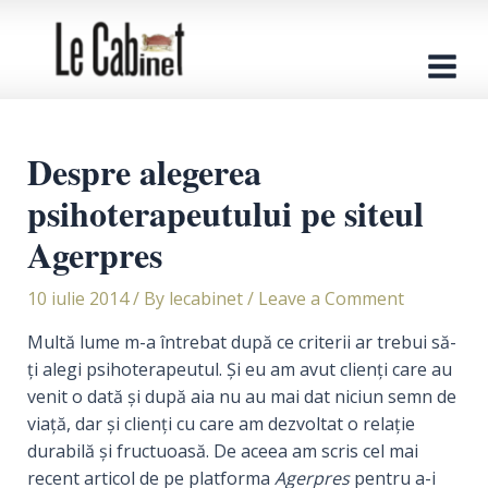
Skip
to
content
Main
Men
Despre alegerea
psihoterapeutului pe siteul
Agerpres
10 iulie 2014
/ By
lecabinet
/
Leave a Comment
Multă lume m-a întrebat după ce criterii ar trebui să-
ţi alegi psihoterapeutul. Şi eu am avut clienţi care au
venit o dată şi după aia nu au mai dat niciun semn de
viaţă, dar şi clienţi cu care am dezvoltat o relaţie
durabilă şi fructuoasă. De aceea am scris cel mai
recent articol de pe platforma
Agerpres
pentru a-i