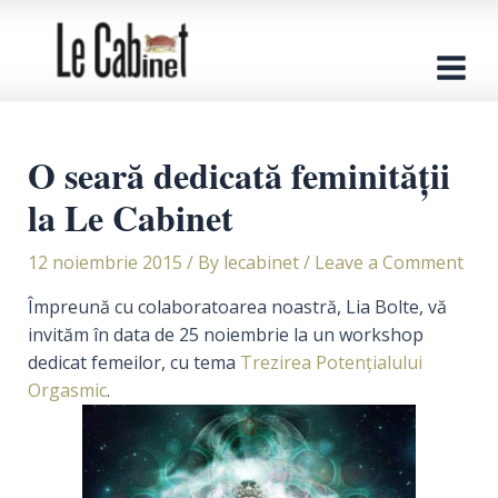
Skip
to
content
Main
Men
O seară dedicată feminității
la Le Cabinet
12 noiembrie 2015
/ By
lecabinet
/
Leave a Comment
Împreună cu colaboratoarea noastră, Lia Bolte, vă
invităm în data de 25 noiembrie la un workshop
dedicat femeilor, cu tema
Trezirea Potențialului
Orgasmic
.