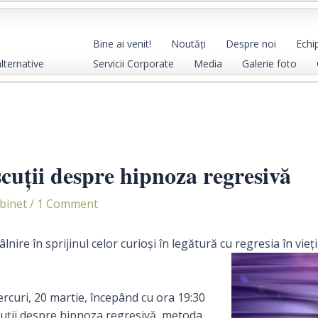
Bine ai venit!
Noutăţi
Despre noi
Echi
Servicii Corporate
Media
Galerie foto
alternative
scuţii despre hipnoza regresivă
abinet
/
1 Comment
nire în sprijinul celor curioşi în legătură cu regresia în vieţi
rcuri, 20 martie, începând cu ora 19:30
scuţii despre hipnoza regresivă, metoda