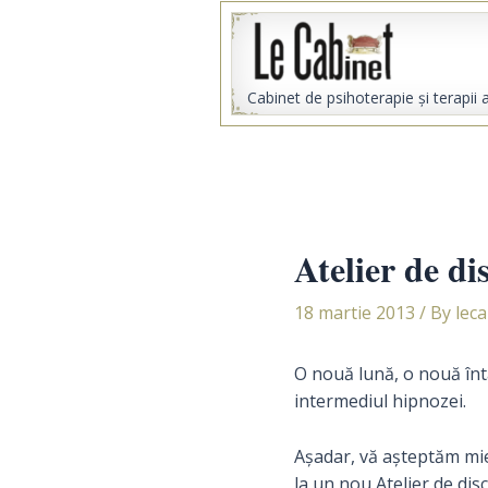
Skip
to
content
Cabinet de psihoterapie şi terapii 
Atelier de di
18 martie 2013
/ By
lec
O nouă lună, o nouă întâl
intermediul hipnozei.
Aşadar, vă aşteptăm mie
la un nou Atelier de di