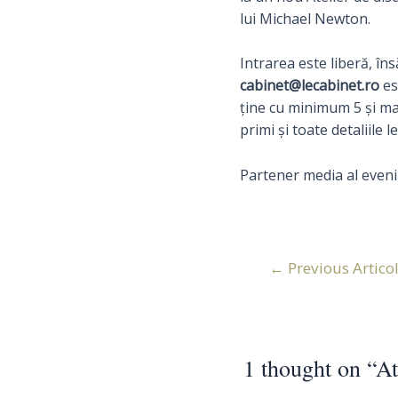
lui Michael Newton.
Intrarea este liberă, în
cabinet@lecabinet.ro
es
ţine cu minimum 5 şi ma
primi şi toate detaliile l
Partener media al eveni
Navigare
←
Previous Artico
în
articole
1 thought on “At