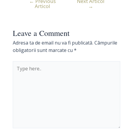
←
Previous
Next Articol
Navigare
Articol
→
în
articole
Leave a Comment
Adresa ta de email nu va fi publicată.
Câmpurile
obligatorii sunt marcate cu
*
Type
here..