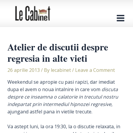
Skip
to
content
Main
Men
Atelier de discutii despre
regresia in alte vieti
26 aprilie 2013
/ By
lecabinet
/
Leave a Comment
Weekendul se apropie cu pasi rapizi, dar imediat
dupa el avem o noua intalnire in care vom
discuta
despre ce inseamna o calatorie in trecutul nostru
indepartat prin intermediul hipnozei regresive
,
ajungand astfel pana in vietile trecute.
Va astept luni, la ora 19:30, la o discutie relaxata, in