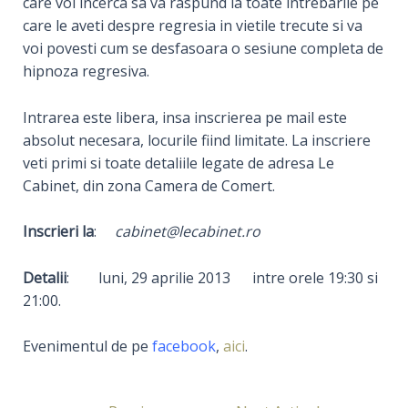
care voi incerca sa va raspund la toate intrebarile pe
care le aveti despre regresia in vietile trecute si va
voi povesti cum se desfasoara o sesiune completa de
hipnoza regresiva.
Intrarea este libera, insa inscrierea pe mail este
absolut necesara, locurile fiind limitate. La inscriere
veti primi si toate detaliile legate de adresa Le
Cabinet, din zona Camera de Comert.
Inscrieri la
:
cabinet@lecabinet.ro
Detalii
: luni, 29 aprilie 2013 intre orele 19:30 si
21:00.
Evenimentul de pe
facebook
,
aici
.