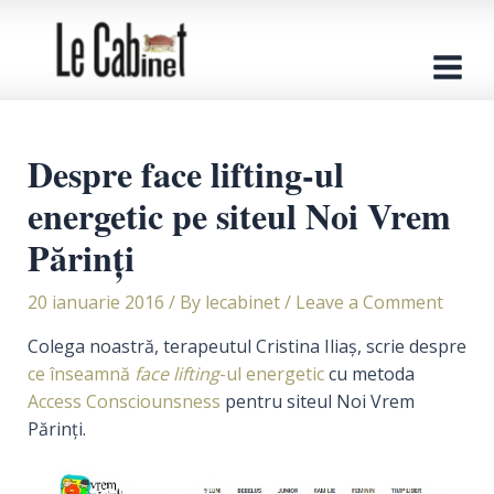
Skip
to
content
Main
Men
Despre face lifting-ul
energetic pe siteul Noi Vrem
Părinți
20 ianuarie 2016
/ By
lecabinet
/
Leave a Comment
Colega noastră, terapeutul Cristina Iliaș, scrie despre
ce înseamnă
face lifting
-ul energetic
cu metoda
Access
Consciounsness
pentru siteul Noi Vrem
Părinți
.